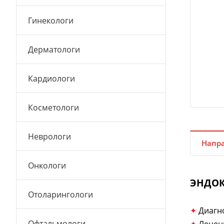
Гинекологи
Дерматологи
Кардиологи
Косметологи
Неврологи
Напра
Онкологи
ЭНДО
Отоларингологи
✦
Диагно
Офтальмологи