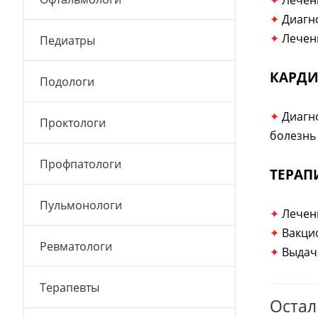
✦
Лечен
✦
Диагн
✦
Лечен
Педиатры
КАРД
Подологи
✦
Диагн
Проктологи
болезнь 
Профпатологи
ТЕРАП
Пульмонологи
✦
Лечен
✦
Вакци
Ревматологи
✦
Выдач
Терапевты
Остал