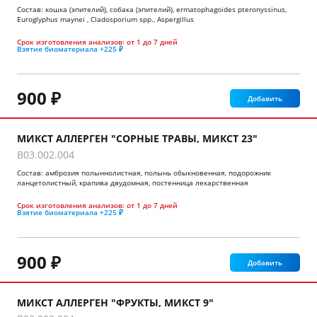
Состав: кошка (эпителий), собака (эпителий), ermatophagoides pteronyssinus,
Euroglyphus maynei , Cladosporium spp., Aspergillus
Срок изготовления анализов:
от 1 до 7 дней
Взятие биоматериала
+225 ₽
900 ₽
Добавить
МИКСТ АЛЛЕРГЕН "СОРНЫЕ ТРАВЫ, МИКСТ 23"
B03.002.004
Состав: амброзия полыннолистная, полынь обыкновенная, подорожник
ланцетолистный, крапива двудомная, постенница лекарственная
Срок изготовления анализов:
от 1 до 7 дней
Взятие биоматериала
+225 ₽
900 ₽
Добавить
МИКСТ АЛЛЕРГЕН "ФРУКТЫ, МИКСТ 9"