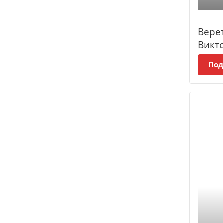
Вере
Викт
Под