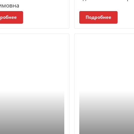
имовна
робнее
Подробнее