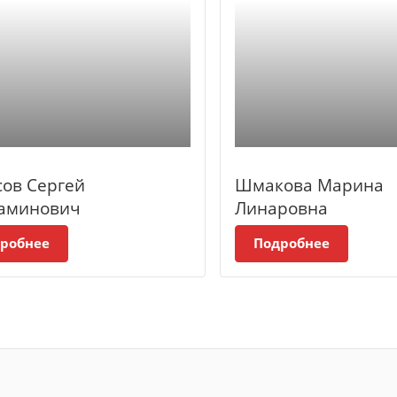
сов Сергей
Шмакова Марина
аминович
Линаровна
робнее
Подробнее