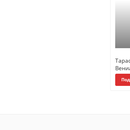
Тара
Вени
Под