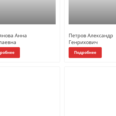
янова Анна
Петров Александр
лаевна
Генрихович
робнее
Подробнее