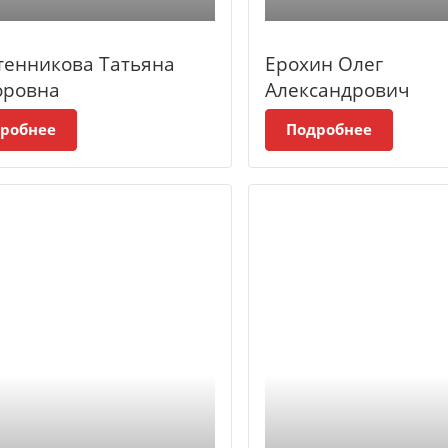
тенникова Татьяна
Ерохин Олег
оровна
Александрович
робнее
Подробнее