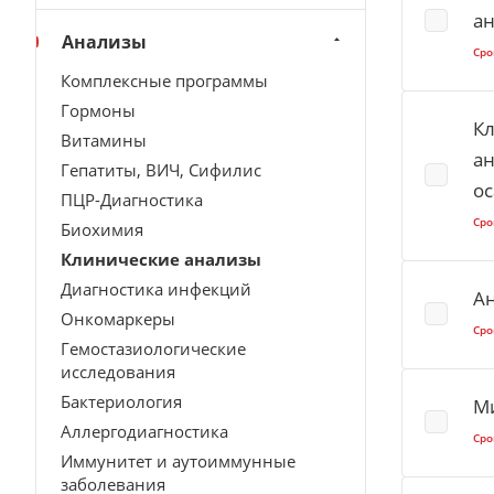
ан
Анализы
Сро
Комплексные программы
Гормоны
Кл
Витамины
ан
Гепатиты, ВИЧ, Сифилис
ос
ПЦР-Диагностика
Сро
Биохимия
Клинические анализы
Диагностика инфекций
А
Онкомаркеры
Сро
Гемостазиологические
исследования
Бактериология
М
Аллергодиагностика
Сро
Иммунитет и аутоиммунные
заболевания